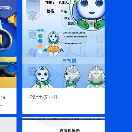
技温
IP设计-艾小佳
及。