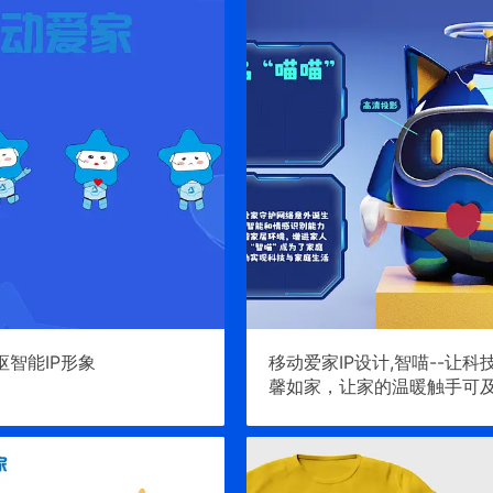
枢智能IP形象
移动爱家IP设计,智喵--让科
馨如家，让家的温暖触手可