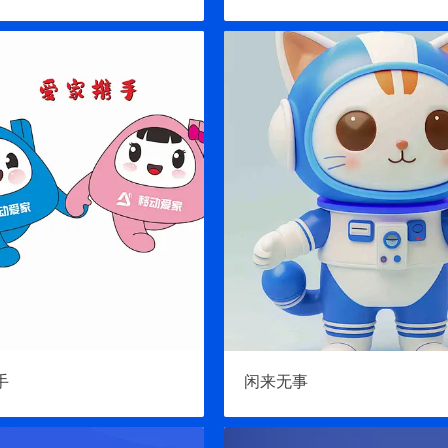
手
闲来无事