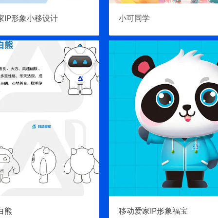
家IP形象小移设计
小可同学
白熊
移动爱家IP形象福宝