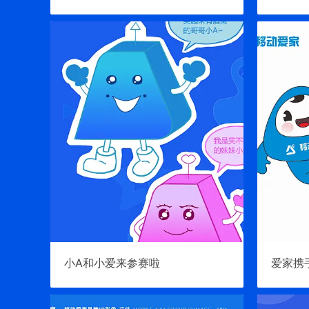
小A和小爱来参赛啦
爱家携